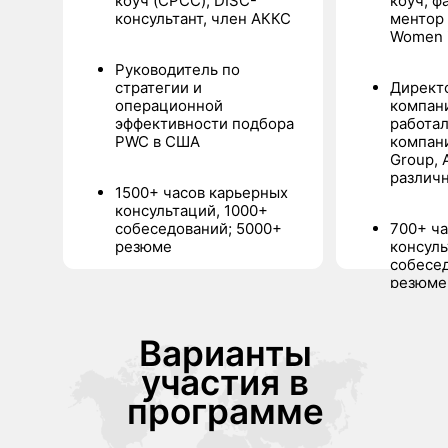
коуч (CPCC), DISC-
коуч, ф
Оферта
консультант, член АККС
ментор
Политика конфиденциальности
Women 
Согласие на обработку персональных
Согласие на рассылку
данных
Руководитель по
стратегии и
Директо
Подписывайтесь
операционной
компани
эффективности подбора
работал
PWC в США
компани
Group, 
различ
Связаться с нами
1500+ часов карьерных
консультаций, 1000+
собеседований; 5000+
700+ ч
резюме
консуль
собесед
2026
©
Все права защищены
резюме
Варианты
участия в
программе