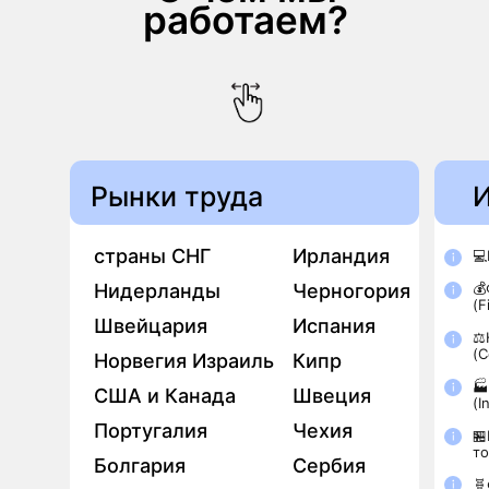
работаем?
Рынки труда
страны СНГ
Ирландия
💻
Нидерланды
Черногория
💰
(F
Швейцария
Испания
⚖️
(C
Норвегия Израиль
Кипр

США и Канада
Швеция
(I
Португалия
Чехия
🏪
то
Болгария
Сербия
🧬