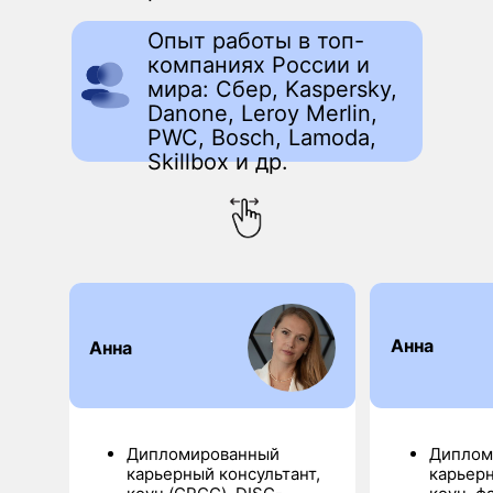
Опыт работы в топ-
компаниях России и
мира: Сбер, Kaspersky,
Danone, Leroy Merlin,
PWC, Bosch, Lamoda,
Skillbox и др.
ИП Знаменская Анна Андреевна
Анна
Анна
ИНН 666000246377
ОГРНИП 326965800107138
Адрес
Крупской 15 - 121 Moscow
Москва, Москва 119331
Россия
Телефон компании
Дипломированный
Диплом
+79037298048
карьерный консультант,
карьерн