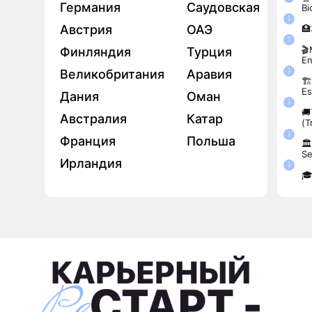
Германия
Саудовская
Bi
Австрия
ОАЭ
🏥
🎬
Финляндия
Турция
En
Великобритания
Аравия
🏗
Es
Дания
Оман
🚚
Австралия
Катар
(T
Франция
Польша
🏛
Se
Ирландия
🎓
Мария
Алекса
39 лет, Хемниц
26 лет, М
Получение д
После беседы
менеджера IT-
с руководителем получила
крупной междун
интересный проект
компании в
с большой командой